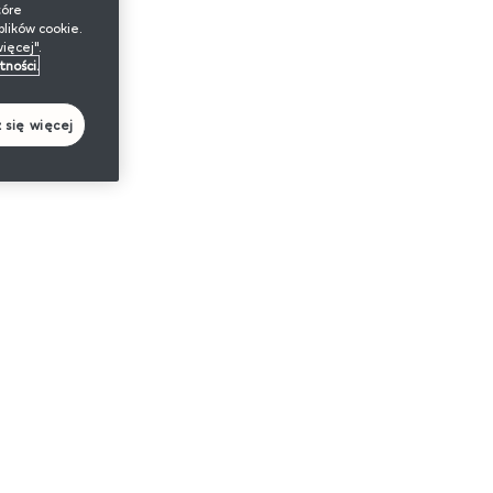
tóre
lików cookie.
ięcej".
tności.
 się więcej
Najnowsze artykuły
e
Sie. 5, 2026
Podgrzewacz tytoniu
IQOS – czy pomoże Ci
rzucić palenie?
Dowiedz się więcej