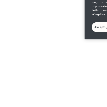
innych str
odpowiadają
Jeśli chces
Wszystkie 
Akceptu
Cze 6, 2025
Tryb pauzy w urządz
Nowe urządzenia IQOS ILUMA i
zostały wyposażone w wiele pr
znajdziesz najważniejsze informacje dotyczące wspomnianej 
Czym jest tryb pauzy w IQOS
Tryb pauzy to zaawansowana funkcja w urządzeniach
IQOS 
podgrzewanie do 8 minut i włączyć je z powrotem, dzięki 
wkładu.
* Jeżeli jednak przed upływem 8 minut podgrzewanie