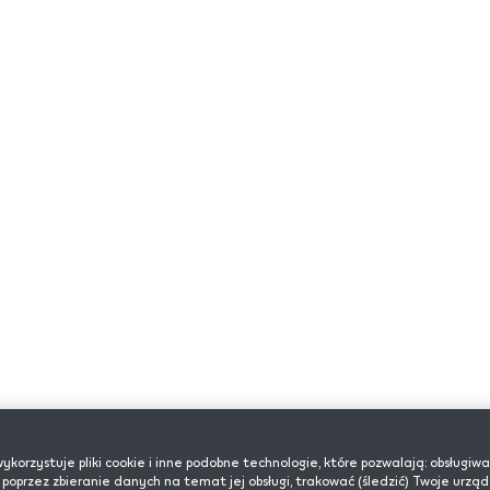
e
Programy i usługi
Pomo
ykorzystuje pliki cookie i inne podobne technologie, które pozwalają: obsługiwa
 poprzez zbieranie danych na temat jej obsługi, trakować (śledzić) Twoje urząd