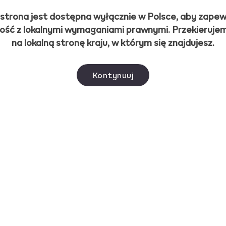
obacz wideo:
Zaawansowane funkcje IQOS-a ILUMA i
Miesiąc
Rok
 strona jest dostępna wyłącznie w Polsce, aby zapew
 zadziałał?
ość z lokalnymi wymaganiami prawnymi. Przekieruje
na lokalną stronę kraju, w którym się znajdujesz.
Potwierdź
sób, by zapobiegać niezamierzonemu włączaniu trybu pauzy. Jeśl
 wykonanie któregoś z wymienionych wcześniej kroków. Warto
Kontynuuj
zego
? Oto inne potencjalne przyczyny:
Ważne informacje
 sklepem internetowym rekwizytów tytoniowych przeznaczonych dla pełno
 Polsce, którzy w przeciwnym razie dalej paliliby papierosy lub używali 
aby to naprawić, wejdź w ustawienia aplikacji IQOS i
. Produkty do podgrzewania tytoniu PMI nie są alternatywą dla rzucania 
uzy są włączone;
zostały zaprojektowane w tym celu.
rzedniego użycia urządzenia – gdy pauza jest
ia z rzędu, a pauza jest dostępna tylko dla jednego z
żeli tryb baterii został zmieniony na tryb Eco. Aby móc
tryb wydajności w ustawieniach aplikacji IQOS;