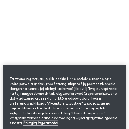
I. Opis funkcji zapewniających dostępność
Strony internetowej:
Strona internetowa została zaprojektowana z
uwzględnieniem zasad dostępności cyfrowej,
zgodnych ze standardem WCAG 2.1 na
poziomie AA. Wdrożone zostały wytyczne w
zakresie treść oraz dodatkowe
funkcjonalności:
• elementy nawigacyjne oraz komunikaty są
odpowiednio oznaczone, co ułatwia
korzystanie z technologii asystujących,
• serwis działa poprawnie zarówno w
Ta strona wykorzystuje pliki cookie i inne podobne technologie,
orientacji pionowej, jak i poziomej,
które pozwalają: obsługiwać stronę, ulepszać ją poprzez zbieranie
danych na temat jej obsługi, trakować (śledzić) Twoje urządzenie
• tekst może być powiększany do 200% bez
na tej i innych stronach tak, aby zaoferować Ci spersonalizowane
utraty zawartości i funkcjonalności,
doświadczenia oraz reklamy, które odpowiadają Twoim
• skróty klawiaturowe nie zakłócają działania
preferencjom. Klikając "Akceptuję wszystkie", zgadzasz się na
innych funkcji i są jednoznaczne,
użycie plików cookie. Jeśli chcesz dowiedzieć się więcej lub
• wprowadzanie danych nie powoduje
wyłączyć określone pliki cookie, kliknij "Dowiedz się więcej".
Wszystkie zebrane dane osobowe będą wykorzystywane zgodnie
niespodziewanych zmian w strukturze strony,
z naszą
Polityką Prywatności.
• nawigacja na stronie jest spójna i jednolita