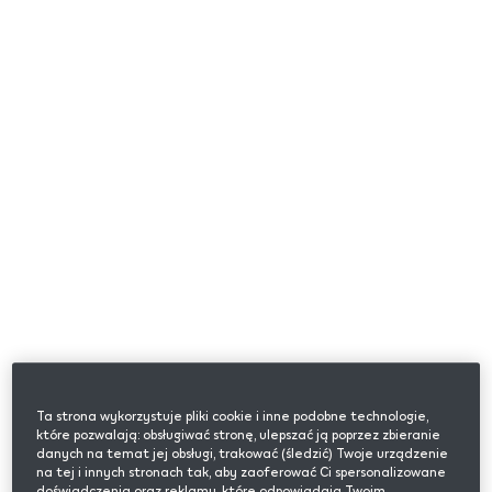
Ta strona wykorzystuje pliki cookie i inne podobne technologie,
które pozwalają: obsługiwać stronę, ulepszać ją poprzez zbieranie
danych na temat jej obsługi, trakować (śledzić) Twoje urządzenie
na tej i innych stronach tak, aby zaoferować Ci spersonalizowane
doświadczenia oraz reklamy, które odpowiadają Twoim