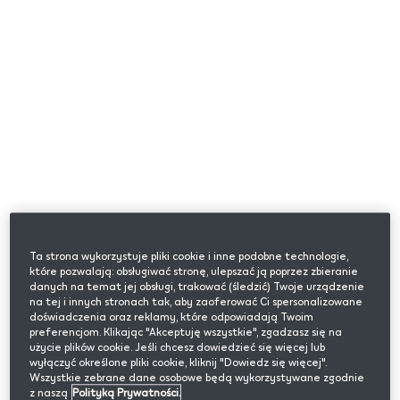
Czym są wkłady
tytoniowe?
Ta strona wykorzystuje pliki cookie i inne podobne technologie,
Specjalnie zaprojektowane wkłady, przeznaczone
które pozwalają: obsługiwać stronę, ulepszać ją poprzez zbieranie
do używania z podgrzewaczami. Wkłady
danych na temat jej obsługi, trakować (śledzić) Twoje urządzenie
tytoniowe oferują inny sposób doświadczania
na tej i innych stronach tak, aby zaoferować Ci spersonalizowane
doświadczenia oraz reklamy, które odpowiadają Twoim
klasycznych smaków tytoniu. Zarówno delikatne,
preferencjom. Klikając "Akceptuję wszystkie", zgadzasz się na
średnio intensywne, z niuansami jak i głębokie i
użycie plików cookie. Jeśli chcesz dowiedzieć się więcej lub
wyłączyć określone pliki cookie, kliknij "Dowiedz się więcej".
intensywne smaki tytoniu.​
Wszystkie zebrane dane osobowe będą wykorzystywane zgodnie
z naszą
Polityką Prywatności.