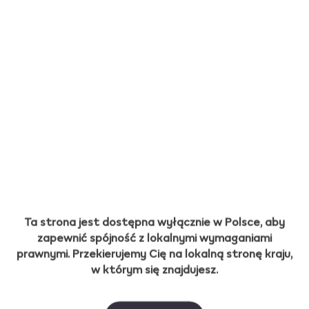
Wkłady tytoniowe
BLENDS
BLENDS to wkłady tytoniowe zaprojektowane
Ta strona jest dostępna wyłącznie w Polsce, aby
do użytku z urządzeniem BONDS by IQOS z
zapewnić spójność z lokalnymi wymaganiami
technologią ROUNDHEAT, która umożliwia
prawnymi. Przekierujemy Cię na lokalną stronę kraju,
podgrzewanie tytoniu od zewnątrz. Wkłady
w którym się znajdujesz.
BLENDS są dostępne w kilku klasycznych
wariantach.