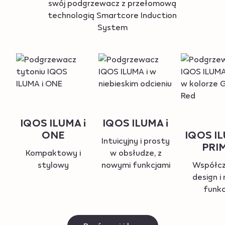
swój podgrzewacz z przełomową
technologią Smartcore Induction
System
IQOS ILUMA i
IQOS ILUMA i
ONE
IQOS IL
Intuicyjny i prosty
PRI
Kompaktowy i
w obsłudze, z
stylowy
nowymi funkcjami
Współc
design i
funkc