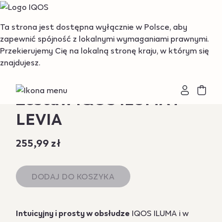
{"redirectionRequired":"true","hostname":"https://www.i
Ta strona jest dostępna wyłącznie w Polsce, aby
zapewnić spójność z lokalnymi wymaganiami prawnymi.
Przekierujemy Cię na lokalną stronę kraju, w którym się
znajdujesz.
Zestaw IQOS ILUMA i +
LEVIA
255,99 zł
DODAJ DO KOSZYKA
Intuicyjny i prosty w obsłudze
IQOS ILUMA i w