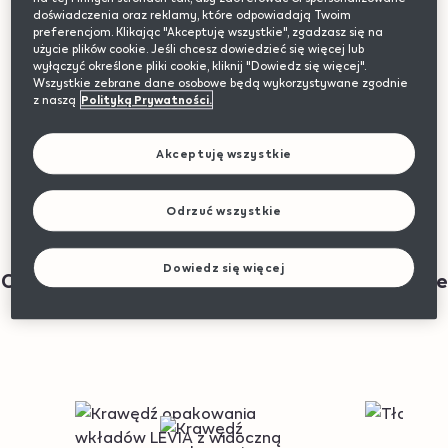
doświadczenia oraz reklamy, które odpowiadają Twoim
preferencjom. Klikając "Akceptuję wszystkie", zgadzasz się na
użycie plików cookie. Jeśli chcesz dowiedzieć się więcej lub
wyłączyć określone pliki cookie, kliknij "Dowiedz się więcej".
Wszystkie zebrane dane osobowe będą wykorzystywane zgodnie
z naszą
Polityką Prywatności.
Akceptuję wszystkie
Odrzuć wszystkie
Dowiedz się więcej
Czas na nowe, aromatyczne doznania smakowe