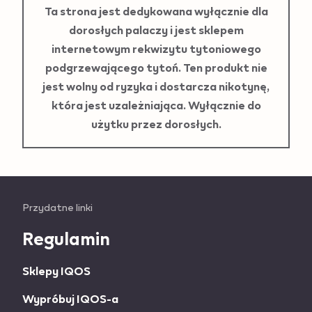
Ta strona jest dedykowana wyłącznie dla
dorosłych palaczy i jest sklepem
internetowym rekwizytu tytoniowego
podgrzewającego tytoń. Ten produkt nie
jest wolny od ryzyka i dostarcza nikotynę,
która jest uzależniająca. Wyłącznie do
użytku przez dorosłych.
Useful
Przydatne linki
links
Regulamin
and
Sklepy IQOS
information
Wypróbuj IQOS-a