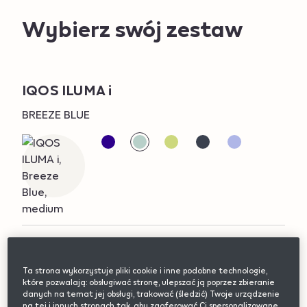
Wybierz swój zestaw
https://pl.iqos.com/pl/sklep/iqos/iluma/levia/zestaw
Item
Promotions
IQOS ILUMA i
Variations
iqos-
No.
iluma-
zestaw-
BREEZE BLUE
i-
iqos-
levia.html
iluma-
i-
levia
Promotions
Wkłady nikotynowe LEVIA GLACIAL
Variations
Ta strona wykorzystuje pliki cookie i inne podobne technologie,
które pozwalają: obsługiwać stronę, ulepszać ją poprzez zbieranie
GLACIAL
danych na temat jej obsługi, trakować (śledzić) Twoje urządzenie
na tej i innych stronach tak, aby zaoferować Ci spersonalizowane