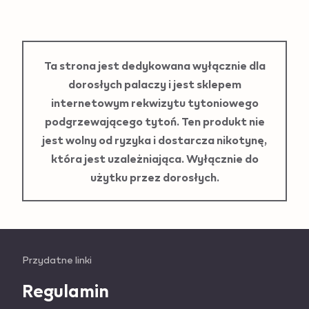
Ładowanie
Ta strona jest dedykowana wyłącznie dla
dorosłych palaczy i jest sklepem
internetowym rekwizytu tytoniowego
podgrzewającego tytoń. Ten produkt nie
jest wolny od ryzyka i dostarcza nikotynę,
która jest uzależniająca. Wyłącznie do
użytku przez dorosłych.
Useful
Przydatne linki
links
Regulamin
and