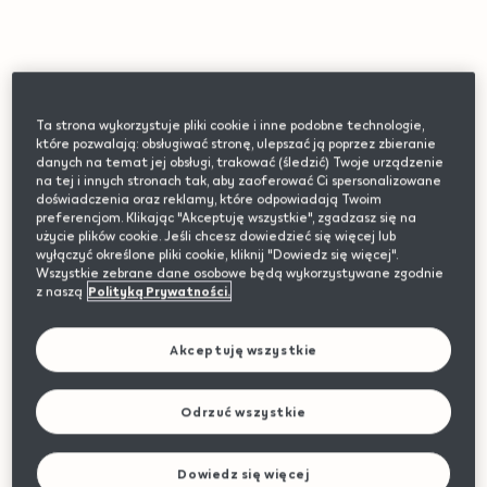
Ta strona wykorzystuje pliki cookie i inne podobne technologie,
Variations
które pozwalają: obsługiwać stronę, ulepszać ją poprzez zbieranie
danych na temat jej obsługi, trakować (śledzić) Twoje urządzenie
na tej i innych stronach tak, aby zaoferować Ci spersonalizowane
Opalizująca nakładka IQOS ILUMA
doświadczenia oraz reklamy, które odpowiadają Twoim
preferencjom. Klikając "Akceptuję wszystkie", zgadzasz się na
użycie plików cookie. Jeśli chcesz dowiedzieć się więcej lub
Produkt niedostępny
wyłączyć określone pliki cookie, kliknij "Dowiedz się więcej".
Wszystkie zebrane dane osobowe będą wykorzystywane zgodnie
34,99 zł
z naszą
Polityką Prywatności.
Akceptuję wszystkie
Powiadom mnie o dostępności
Odrzuć wszystkie
Dowiedz się więcej