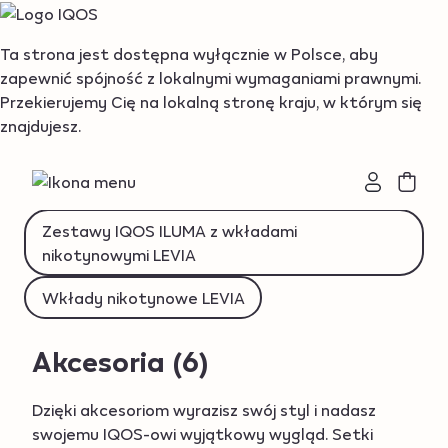
{"redirectionRequired":"true","hostname":"https://www.i
Ta strona jest dostępna wyłącznie w Polsce, aby
zapewnić spójność z lokalnymi wymaganiami prawnymi.
Podgrzewacze tytoniu IQOS ILUMA
Przekierujemy Cię na lokalną stronę kraju, w którym się
znajdujesz.
Akcesoria
Podgrzewacze BONDS by IQOS
Wkłady nikotynowe BEYOND
Zestawy IQOS ILUMA z wkładami
nikotynowymi LEVIA
Wkłady nikotynowe LEVIA
Akcesoria
(6)
Dzięki akcesoriom wyrazisz swój styl i nadasz
swojemu IQOS-owi wyjątkowy wygląd. Setki