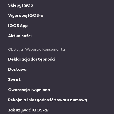
Sklepy IQOS
information
Wypróbuj IQOS-a
IQOS App
Aktualności
Obsługa i Wsparcie Konsumenta
Deklaracja dostępności
Dostawa
Zwrot
Gwarancja i wymiana
Rękojmia i niezgodność towaru z umową
Jak używać IQOS-a?