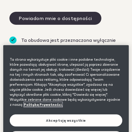
Powiadom mnie o dostępności
Ta obudowa jest przeznaczona wyłącznie
dla IQOS-a ILUMA oraz IQOS-a ILUMA i
Do zadań specjalnych
Ta strona wykorzystuje pliki cookie i inne podobne technologie,
które pozwalają: obsługiwać stronę, ulepszać ją poprzez zbieranie
Silikonowa, antypoślizgowa obudowa w
danych na temat jej obsługi, trakować (śledzić) Twoje urządzenie
na tej i innych stronach tak, aby zaoferować Ci spersonalizowane
wyrazistych kolorach to nowy pomysł na ochronę
doświadczenia oraz reklamy, które odpowiadają Twoim
Twojej przenośnej ładowarki.
preferencjom. Klikając "Akceptuję wszystkie", zgadzasz się na
użycie plików cookie. Jeśli chcesz dowiedzieć się więcej lub
wyłączyć określone pliki cookie, kliknij "Dowiedz się więcej".
Dzięki teksturze ułatwia trzymanie IQOS-a w
Wszystkie zebrane dane osobowe będą wykorzystywane zgodnie
dłoni. Pozwala na ładowanie bez wyjmowania
z naszą
Polityką Prywatności.
urządzenia z obudowy.
Akceptuję wszystkie
Aż 60 dni na bezpłatny zwrot