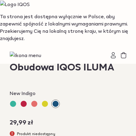
{"redirectionRequired":"true","hostname":"https://www.i
Ta strona jest dostępna wyłącznie w Polsce, aby
zapewnić spójność z lokalnymi wymaganiami prawnymi.
Przekierujemy Cię na lokalną stronę kraju, w którym się
znajdujesz.
Produkt niedostępny
Obudowa IQOS ILUMA
Variations
New Indigo
29,99 zł
Produkt niedostępny