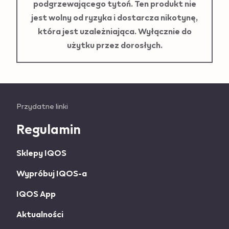
podgrzewającego tytoń. Ten produkt nie
jest wolny od ryzyka i dostarcza nikotynę,
która jest uzależniająca. Wyłącznie do
użytku przez dorosłych.
Useful
Przydatne linki
links
Regulamin
and
Sklepy IQOS
information
Wypróbuj IQOS-a
IQOS App
Aktualności