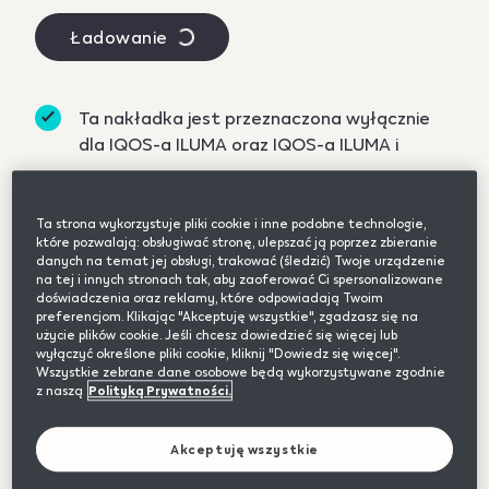
Ładowanie
Ta nakładka jest przeznaczona wyłącznie
dla IQOS-a ILUMA oraz IQOS-a ILUMA i
Indywidualny charakter i stylowy wygląd to
idealne połączenie. Prawda?
Ta strona wykorzystuje pliki cookie i inne podobne technologie,
które pozwalają: obsługiwać stronę, ulepszać ją poprzez zbieranie
Aluminiowa nakładka z matowym wykończeniem
danych na temat jej obsługi, trakować (śledzić) Twoje urządzenie
to prosty sposób na podkreślenie indywidualnego
na tej i innych stronach tak, aby zaoferować Ci spersonalizowane
doświadczenia oraz reklamy, które odpowiadają Twoim
stylu. Dzięki magnesom wymiana trwa dosłownie
preferencjom. Klikając "Akceptuję wszystkie", zgadzasz się na
chwilę.
użycie plików cookie. Jeśli chcesz dowiedzieć się więcej lub
wyłączyć określone pliki cookie, kliknij "Dowiedz się więcej".
Wszystkie zebrane dane osobowe będą wykorzystywane zgodnie
Nakładka jest dostępna w różnych kolorach,
z naszą
Polityką Prywatności.
dzięki czemu Twój IQOS dopasuje się do Twojego
stylu jeszcze lepiej.
Akceptuję wszystkie