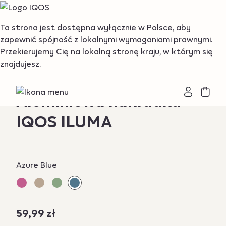
{"redirectionRequired":"true","hostname":"https://www.i
Ta strona jest dostępna wyłącznie w Polsce, aby
zapewnić spójność z lokalnymi wymaganiami prawnymi.
Przekierujemy Cię na lokalną stronę kraju, w którym się
znajdujesz.
Aluminiowa nakładka
IQOS ILUMA
Variations
Azure Blue
59,99 zł