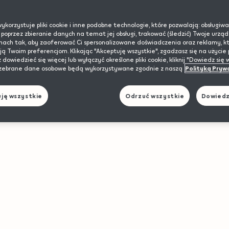
nikotynowymi bez tytoniu LEVIA.
ykorzystuje pliki cookie i inne podobne technologie, które pozwalają: obsługiwa
 poprzez zbieranie danych na temat jej obsługi, trakować (śledzić) Twoje urząd
onach tak, aby zaoferować Ci spersonalizowane doświadczenia oraz reklamy, k
Products
 Twoim preferencjom. Klikając "Akceptuję wszystkie", zgadzasz się na użycie p
z dowiedzieć się więcej lub wyłączyć określone pliki cookie, kliknij "Dowiedz się w
zebrane dane osobowe będą wykorzystywane zgodnie z naszą
Polityką Pryw
ję wszystkie
Odrzuć wszystkie
Dowiedz 
Edycja limitowana
Nowość