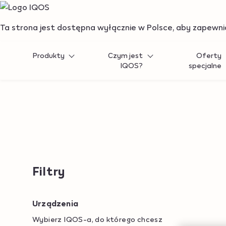
{"redirectionRequired":"true","hostname":"https://www.i
Ta strona jest dostępna wyłącznie w Polsce, aby zapewnić
Produkty
Czym jest
Oferty
IQOS?
specjalne
Filtry
Urządzenia
Wybierz IQOS-a, do którego chcesz