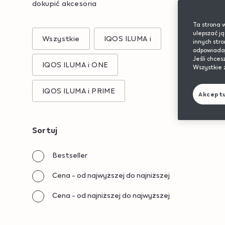
dokupić akcesoria
Ta strona w
ulepszać ją
Wszystkie
IQOS ILUMA i
innych str
odpowiadają
Jeśli chces
IQOS ILUMA i ONE
Wszystkie 
IQOS ILUMA i PRIME
Akceptu
Sortuj
Choose
sorting
Bestseller
orders
Cena - od najwyższej do najniższej
Cena - od najniższej do najwyższej