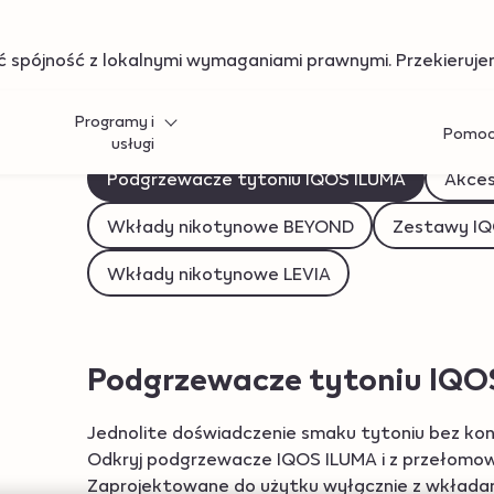
qos.com","currentCountryCode":"pl","customerCountryCode"
 spójność z lokalnymi wymaganiami prawnymi. Przekierujemy
Programy i
Pomo
usługi
Podgrzewacze tytoniu IQOS ILUMA
Akces
Wkłady nikotynowe BEYOND
Zestawy IQ
Wkłady nikotynowe LEVIA
Podgrzewacze tytoniu IQ
Jednolite doświadczenie smaku tytoniu bez koni
Odkryj podgrzewacze IQOS ILUMA i z przełomową
Zaprojektowane do użytku wyłącznie z wkładam