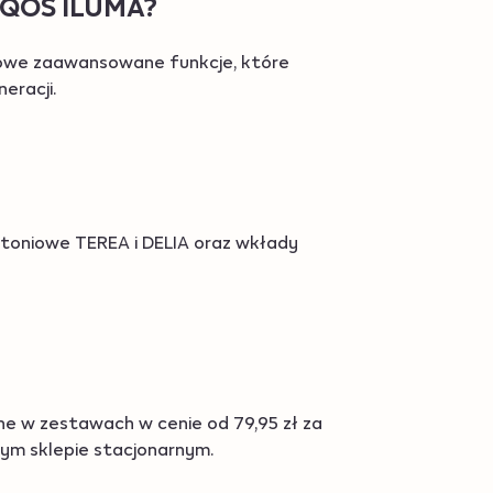
 IQOS ILUMA?
nowe zaawansowane funkcje, które
eracji.
ytoniowe TEREA i DELIA oraz wkłady
e w zestawach w cenie od 79,95 zł za
ym sklepie stacjonarnym.