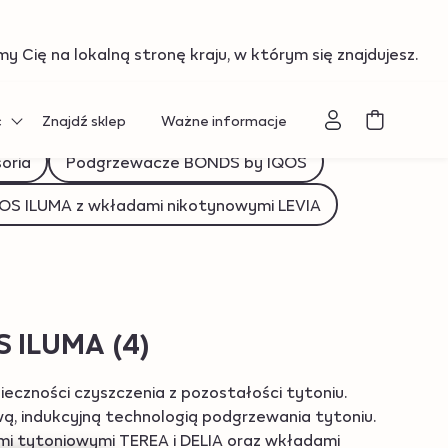
:"us"}
 Cię na lokalną stronę kraju, w którym się znajdujesz.
c
Znajdź sklep
Ważne informacje
oria
Podgrzewacze BONDS by IQOS
OS ILUMA z wkładami nikotynowymi LEVIA
OS ILUMA
(4)
eczności czyszczenia z pozostałości tytoniu.
, indukcyjną technologią podgrzewania tytoniu.
i tytoniowymi TEREA i DELIA oraz wkładami