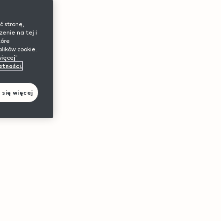
ć stronę,
zenie na tej i
tóre
lików cookie.
ięcej".
atności.
się więcej