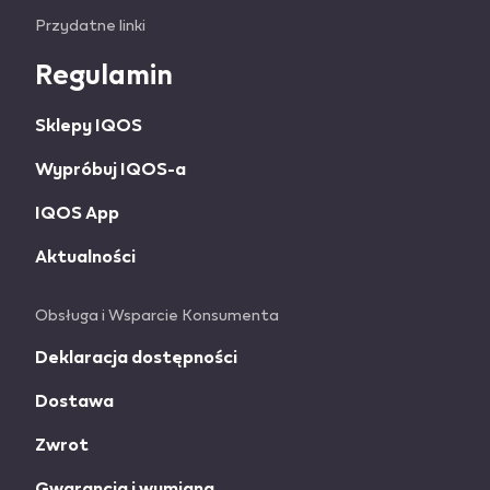
Useful
Przydatne linki
links
Regulamin
and
Sklepy IQOS
information
Wypróbuj IQOS-a
IQOS App
Aktualności
Obsługa i Wsparcie Konsumenta
Deklaracja dostępności
Dostawa
Zwrot
Gwarancja i wymiana