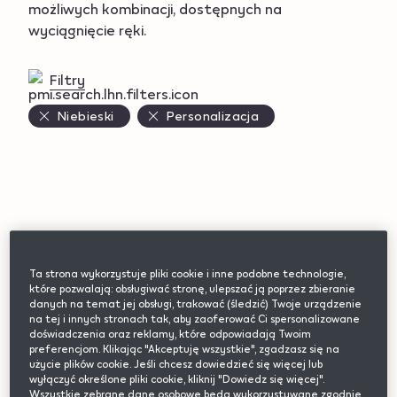
możliwych kombinacji, dostępnych na
wyciągnięcie ręki.
Filtry
Niebieski
Personalizacja
Products
Ta strona wykorzystuje pliki cookie i inne podobne technologie,
które pozwalają: obsługiwać stronę, ulepszać ją poprzez zbieranie
danych na temat jej obsługi, trakować (śledzić) Twoje urządzenie
na tej i innych stronach tak, aby zaoferować Ci spersonalizowane
doświadczenia oraz reklamy, które odpowiadają Twoim
preferencjom. Klikając "Akceptuję wszystkie", zgadzasz się na
użycie plików cookie. Jeśli chcesz dowiedzieć się więcej lub
wyłączyć określone pliki cookie, kliknij "Dowiedz się więcej".
Wszystkie zebrane dane osobowe będą wykorzystywane zgodnie