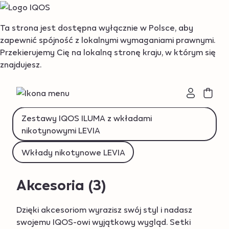
{"redirectionRequired":"true","hostname":"https://www.i
Ta strona jest dostępna wyłącznie w Polsce, aby
zapewnić spójność z lokalnymi wymaganiami prawnymi.
Podgrzewacze tytoniu IQOS ILUMA
Przekierujemy Cię na lokalną stronę kraju, w którym się
znajdujesz.
Akcesoria
Podgrzewacze BONDS by IQOS
Wkłady nikotynowe BEYOND
Zestawy IQOS ILUMA z wkładami
nikotynowymi LEVIA
Wkłady nikotynowe LEVIA
Akcesoria
(3)
Dzięki akcesoriom wyrazisz swój styl i nadasz
swojemu IQOS-owi wyjątkowy wygląd. Setki