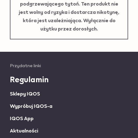
podgrzewającego tytoń. Ten produkt nie
jest wolny od ryzyka i dostarcza nikotynę,
która jest uzależniająca. Wyłącznie do
użytku przez dorosłych.
Useful
Przydatne linki
links
Regulamin
and
Sklepy IQOS
information
Wypróbuj IQOS-a
IQOS App
Aktualności