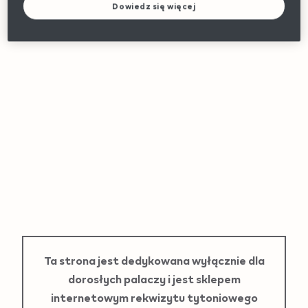
Dowiedz się więcej
Variations
Metalizowana nakładka IQOS ILUMA
34,99 zł
Ładowanie
Ta strona jest dedykowana wyłącznie dla
dorosłych palaczy i jest sklepem
internetowym rekwizytu tytoniowego