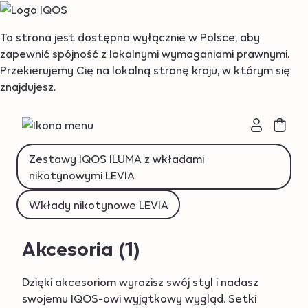
{"redirectionRequired":"true","hostname":"https://www.i
Ta strona jest dostępna wyłącznie w Polsce, aby
zapewnić spójność z lokalnymi wymaganiami prawnymi.
Podgrzewacze tytoniu IQOS ILUMA
Przekierujemy Cię na lokalną stronę kraju, w którym się
znajdujesz.
Akcesoria
Podgrzewacze BONDS by IQOS
Wkłady nikotynowe BEYOND
Zestawy IQOS ILUMA z wkładami
nikotynowymi LEVIA
Wkłady nikotynowe LEVIA
Akcesoria
(1)
Dzięki akcesoriom wyrazisz swój styl i nadasz
swojemu IQOS-owi wyjątkowy wygląd. Setki