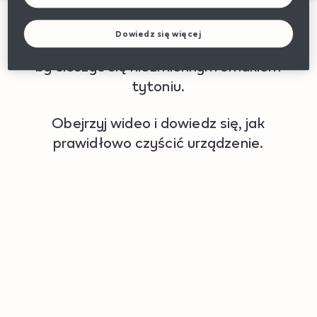
Dowiedz się więcej
Czyść Twojego lil-a SOLID Ez regularnie,
by cieszyć się niezmiennym smakiem
tytoniu.
Obejrzyj wideo i dowiedz się, jak
prawidłowo czyścić urządzenie.