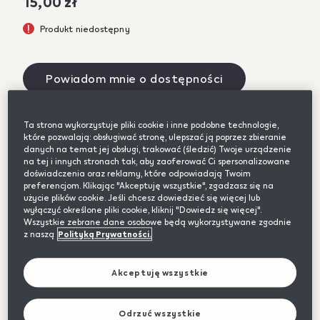
15,00 zł
Produkt niedostępny
Powiadom mnie o dostępności
Ta strona wykorzystuje pliki cookie i inne podobne technologie,
Wymienna nasadka do Twojego
lil SOLID Ez.
które pozwalają: obsługiwać stronę, ulepszać ją poprzez zbieranie
danych na temat jej obsługi, trakować (śledzić) Twoje urządzenie
Możesz ją zdjąć i wymienić na nową, jeśli chcesz
na tej i innych stronach tak, aby zaoferować Ci spersonalizowane
doświadczenia oraz reklamy, które odpowiadają Twoim
odświeżyć swoje urządzenie lub stworzyć nowe
preferencjom. Klikając "Akceptuję wszystkie", zgadzasz się na
połączenie kolorystyczne.
użycie plików cookie. Jeśli chcesz dowiedzieć się więcej lub
wyłączyć określone pliki cookie, kliknij "Dowiedz się więcej".
Nakładka
jest kompatybilna
wyłącznie z
Wszystkie zebrane dane osobowe będą wykorzystywane zgodnie
z naszą
Polityką Prywatności.
urządzeniem lil SOLID Ez.
Akceptuję wszystkie
Aż 60 dni na bezpłatny zwrot
Odrzuć wszystkie