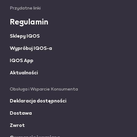
Useful
Przydatne linki
links
Regulamin
and
Sklepy IQOS
information
Wypróbuj IQOS-a
IQOS App
Aktualności
Obsługa i Wsparcie Konsumenta
Deklaracja dostępności
Dostawa
Zwrot