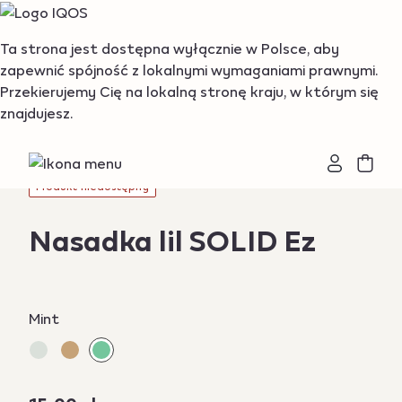
{"redirectionRequired":"true","hostname":"https://www.i
Ta strona jest dostępna wyłącznie w Polsce, aby
zapewnić spójność z lokalnymi wymaganiami prawnymi.
Wróć do listy produktów
Przekierujemy Cię na lokalną stronę kraju, w którym się
znajdujesz.
Produkt niedostępny
Nasadka lil SOLID Ez
Variations
Mint