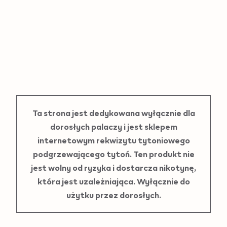
Obudowa IQOS ILUMA
29,99 zł
Ładowanie
Ta strona jest dedykowana wyłącznie dla
dorosłych palaczy i jest sklepem
internetowym rekwizytu tytoniowego
podgrzewającego tytoń. Ten produkt nie
jest wolny od ryzyka i dostarcza nikotynę,
która jest uzależniająca. Wyłącznie do
użytku przez dorosłych.