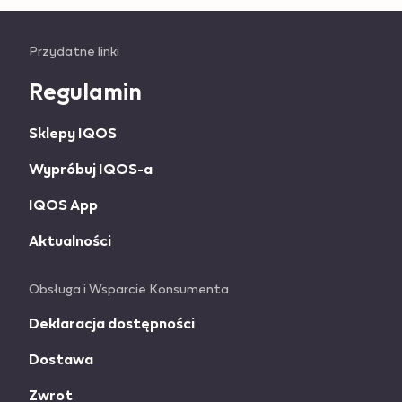
Useful
Przydatne linki
links
Regulamin
and
Sklepy IQOS
information
Wypróbuj IQOS-a
IQOS App
Aktualności
Obsługa i Wsparcie Konsumenta
Deklaracja dostępności
Dostawa
Zwrot