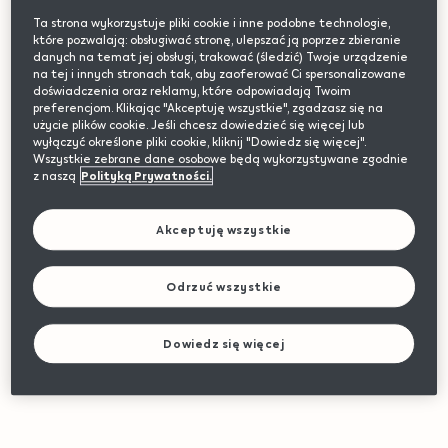
Ta strona wykorzystuje pliki cookie i inne podobne technologie,
które pozwalają: obsługiwać stronę, ulepszać ją poprzez zbieranie
danych na temat jej obsługi, trakować (śledzić) Twoje urządzenie
na tej i innych stronach tak, aby zaoferować Ci spersonalizowane
doświadczenia oraz reklamy, które odpowiadają Twoim
preferencjom. Klikając "Akceptuję wszystkie", zgadzasz się na
użycie plików cookie. Jeśli chcesz dowiedzieć się więcej lub
wyłączyć określone pliki cookie, kliknij "Dowiedz się więcej".
Wszystkie zebrane dane osobowe będą wykorzystywane zgodnie
z naszą
Polityką Prywatności.
Akceptuję wszystkie
Variations
Odrzuć wszystkie
Opalizująca nakładka IQOS ILUMA
Dowiedz się więcej
Produkt niedostępny
34,99 zł