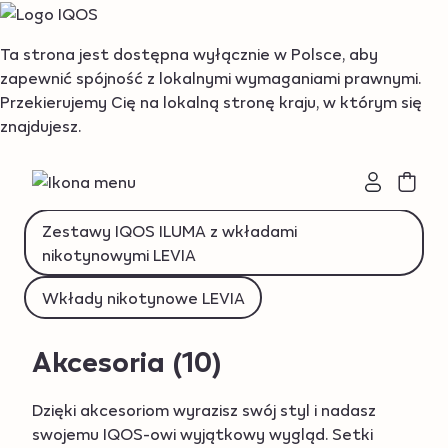
{"redirectionRequired":"true","hostname":"https://www.i
Ta strona jest dostępna wyłącznie w Polsce, aby
zapewnić spójność z lokalnymi wymaganiami prawnymi.
Podgrzewacze tytoniu IQOS ILUMA
Przekierujemy Cię na lokalną stronę kraju, w którym się
znajdujesz.
Akcesoria
Podgrzewacze BONDS by IQOS
Wkłady nikotynowe BEYOND
Zestawy IQOS ILUMA z wkładami
nikotynowymi LEVIA
Wkłady nikotynowe LEVIA
Akcesoria
(10)
Dzięki akcesoriom wyrazisz swój styl i nadasz
swojemu IQOS-owi wyjątkowy wygląd. Setki