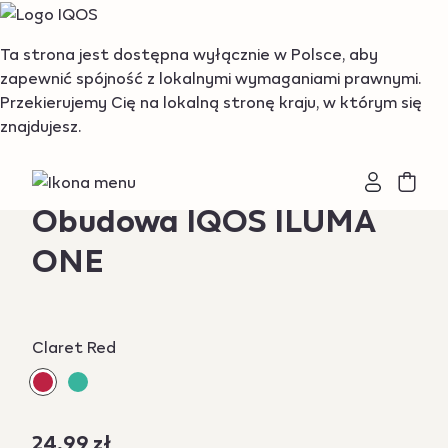
{"redirectionRequired":"true","hostname":"https://www.i
Ta strona jest dostępna wyłącznie w Polsce, aby
zapewnić spójność z lokalnymi wymaganiami prawnymi.
Przekierujemy Cię na lokalną stronę kraju, w którym się
znajdujesz.
Produkt niedostępny
Obudowa IQOS ILUMA
ONE
Variations
Claret Red
24,99 zł