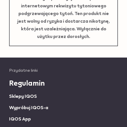
internetowym rekwizytu tytoniowego
podgrzewającego tytoń. Ten produkt nie
jest wolny od ryzyka i dostarcza nikotynę,
która jest uzależniająca. Wyłącznie do
użytku przez dorosłych.
Useful
Przydatne linki
links
Regulamin
and
Sklepy IQOS
information
Wypróbuj IQOS-a
IQOS App