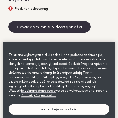
Produkt niedostępny
Powiadom mnie o dostępności
Przeznaczona wyłącznie dla IQOS-a ILUMA
ONE oraz IQOS-a ILUMA i ONE
Ta strona wykorzystuje pliki cookie i inne podobne technologie,
które pozwalają: obsługiwać stronę, ulepszać ją poprzez zbieranie
Do zadań specjalnych
danych na temat jej obsługi, trakować (śledzić) Twoje urządzenie
na tej i innych stronach tak, aby zaoferować Ci spersonalizowane
Silikonowa, antypoślizgowa obudowa w
doświadczenia oraz reklamy, które odpowiadają Twoim
preferencjom. Klikając "Akceptuję wszystkie", zgadzasz się na
wyrazistych kolorach to nowy pomysł na ochronę
użycie plików cookie. Jeśli chcesz dowiedzieć się więcej lub
Twojego podgrzewacza.
wyłączyć określone pliki cookie, kliknij "Dowiedz się więcej".
Wszystkie zebrane dane osobowe będą wykorzystywane zgodnie
z naszą
Polityką Prywatności.
Dzięki teksturze ułatwia trzymanie IQOS-a w
dłoni. Pozwala na ładowanie bez wyjmowania
urządzenia z obudowy.
Akceptuję wszystkie